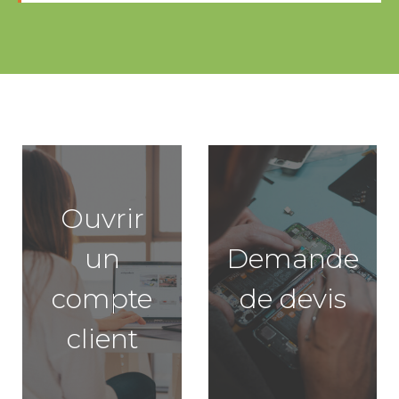
Ouvrir
un
Demande
compte
de devis
client